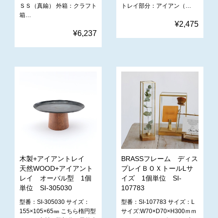
ＳＳ（真鍮） 外箱：クラフト
トレイ部分：アイアン（…
箱…
¥2,475
¥6,237
木製+アイアントレイ
BRASSフレーム ディス
天然WOOD+アイアント
プレイＢＯＸトールLサ
レイ オーバル型 1個
イズ 1個単位 SI-
単位 SI-305030
107783
型番：SI-305030 サイズ：
型番：SI-107783 サイズ：L
155×105×65㎜ こちら楕円型
サイズ:W70×D70×H300ｍｍ