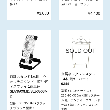
枠BR…
金/ラバー 色：ブラッ…
¥3,080
¥4,400
SOLD OUT
金属ネックレススタンド
時計スタンド1本用 ウ
14本掛け ハート L-
ォッチスタンド 時計デ
9344
ィスプレイ 1個単位
型番：L-9344 サイズ：
SE53509MD/SE53508M
225×95×375㎜ 材質：スチー
D
ル 色：アンティークゴールド
型番：SE53509MD ブラッ
外箱：無し ネックレスを14
ク/ブラック 型番：
本引…