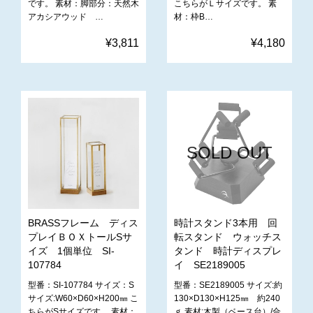
です。 素材：脚部分：天然木
こちらがＬサイズです。 素
アカシアウッド …
材：枠B…
¥3,811
¥4,180
SOLD OUT
BRASSフレーム ディス
時計スタンド3本用 回
プレイＢＯＸトールSサ
転スタンド ウォッチス
イズ 1個単位 SI-
タンド 時計ディスプレ
107784
イ SE2189005
型番：SI-107784 サイズ：S
型番：SE2189005 サイズ:約
サイズ:W60×D60×H200㎜ こ
130×D130×H125㎜ 約240
ちらがSサイズです。 素材：
ｇ 素材:木製（ベース台）/合