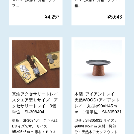
フ…
箱…
¥4,257
¥5,643
真鍮アクセサリートレイ
木製+アイアントレイ
スクエア型Ｌサイズ ア
天然WOOD+アイアント
クセサリートレイ 3個
レイ 丸型φ90×H45ｍ
単位 SI-308404
ｍ 1個単位 SI-305031
型番：SI-308404 こちらは
型番：SI-305031 サイズ：
Lサイズです。 サイズ：
φ90×H45ｍｍ 素材：脚部
95×95×5ｍｍ 素材：ＢＲＡ
分：天然木アカシアウッド