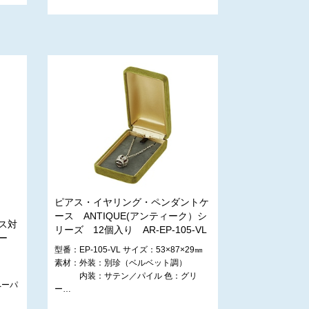
ピアス・イヤリング・ペンダントケ
ース ANTIQUE(アンティーク）シ
ス対
リーズ 12個入り AR-EP-105-VL
ー
型番：EP-105-VL サイズ：53×87×29㎜
素材：外装：別珍（ベルベット調）
内装：サテン／パイル 色：グリ
ペーパ
ー…
地