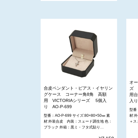
オー
合皮ペンダント・ピアス・イヤリン
ズ 
グケース コーナー角8角 高額
用台
用 VICTORIAシリーズ 5個入
入り
り AO-P-699
型番：
型番：AO-P-699 サイズ:80×80×50㎜ 素
材:
材:外装合皮 内装：スェード調生地 色：
＋ス
ブラック 外箱：黒ミ・フタ式貼り…