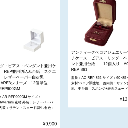
アンティークベロアジュエリー
チケース ピアス・リング・ペ
ント兼用台紙 12個入り AO
グ・ピアス・ペンダント兼用ケ
REP-861
 REP兼用切込み台紙 スクエ
 レザーペーパー白or黒
型番：AO-REP-861 サイズ：60×85
UARE3シリーズ 12個単位
素材:ベロア調生地 蓋内側：サテン
REP900GM
地 中台紙：スポンジ+表面スェー
AR-REP900GM サイズ：
¥13
66×47mm 素材:外装：レザーペーパ
内装：サテン・スェード調生地 色：
…
¥9,900