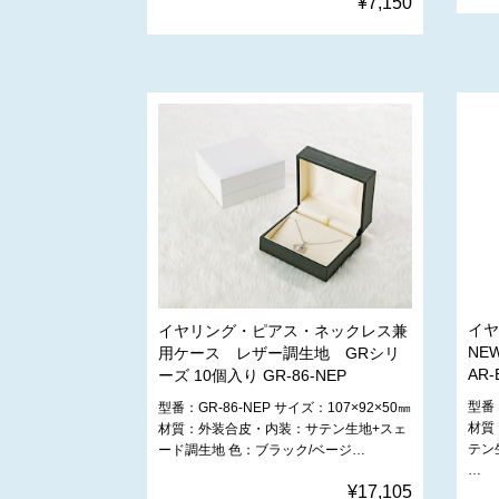
¥7,150
イヤ
イヤリング・ピアス・ネックレス兼
NE
用ケース レザー調生地 GRシリ
AR-
ーズ 10個入り GR-86-NEP
型番：
型番：GR-86-NEP サイズ：107×92×50㎜
材質
材質：外装合皮・内装：サテン生地+スェ
テン
ード調生地 色：ブラック/ベージ…
…
¥17,105