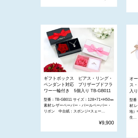
ギフトボックス ピアス・リング・
オー
ペンダント対応 プリザーブドフラ
ス・
ワー一輪付き 5個入り TB-GB011
入り
型番：TB-GB011 サイズ：128×71×H50㎜
型番：
素材:レザーペーパー・パールペーパー・
材:
リボン 中台紙：スポンジ+スェー…
地）
生…
¥9,900