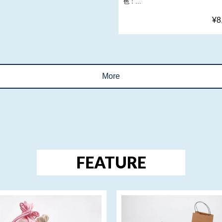
色：…
¥8
More
FEATURE