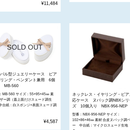
¥11,484
SOLD OUT
バル型ジュエリーケース ピア
リング・ペンダント兼用 6個
 MB-560
ネックレス・イヤリング・ピア
MB-560 サイズ：55×95×45㎜ 素
レザー調（蓋上面だけスェード調生
応ケース ヌバック調NBXシリ
中台紙：白スポンジ+表面スェード調
ズ 10個入り NBX-956-NEP
型番：NBX-956-NEP サイズ：
102×86×46㎜ 素材:合皮ヌバック調
¥4,587
ー 中台紙：マイクロスェード生