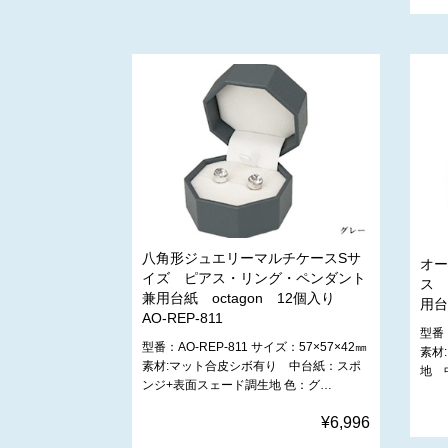
八角形ジュエリーマルチケースSサ
オー
イズ ピアス・リング・ペンダント
ス 
兼用台紙 octagon 12個入り
用台
AO-REP-811
型番：
型番：AO-REP-811 サイズ：57×57×42㎜
素材
素材:マット合皮シボ有り 中台紙：スポ
地 
ンジ+表面スェード調生地 色：グ…
¥6,996