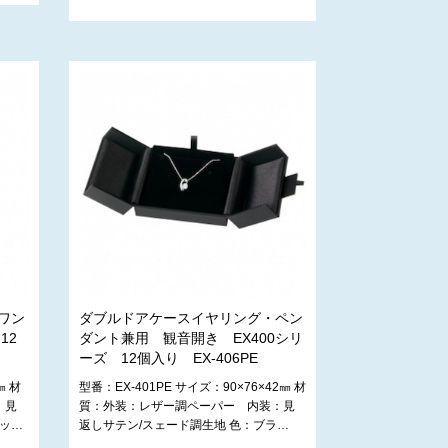
ワン
ダブルドアケースイヤリング・ペン
12
ダント兼用 観音開き EX400シリ
ーズ 12個入り EX-406PE
㎜ 材
型番：EX-401PE サイズ：90×76×42㎜ 材
：見
質：外装：レザー調ペーパー 内装：見
ラッ…
返しサテン/スェード調生地 色：ブラ…