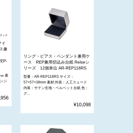
サイ
ス兼
リング・ピアス・ペンダント兼用ケ
EP-
ース REP兼用切込み台紙 Relseシ
リーズ 12個単位 AR-REP118RS
8㎜ 素
型番：AR-REP118RS サイズ：
ポンジ
57×57×38mm 素材:外装：人工スェード
内装：サテン生地・ベルベット台紙 色：
グ…
,956
¥10,098