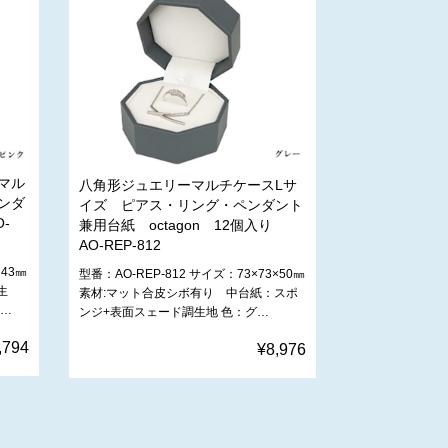
マル
八角形ジュエリーマルチケースLサ
ンダ
イズ ピアス・リング・ペンダント
-
兼用台紙 octagon 12個入り
AO-REP-812
×43㎜
型番：AO-REP-812 サイズ：73×73×50㎜
生
素材:マット合皮シボ有り 中台紙：スポ
ド…
ンジ+表面スェード調生地 色：グ…
,794
¥8,976