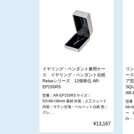
イヤリング・ペンダント兼用ケー
リン
ス イヤリング・ペンダント台紙
ース
Relseシリーズ 12個単位 AR-
ア型
EP155RS
SQ
AR-
型番：AR-EP155RS サイズ：
53×86×38mm 素材:外装：人工スェード
型番：
内装：サテン生地・ベルベット台紙 色：
66×
グレ…
ー 
白・
¥13,167