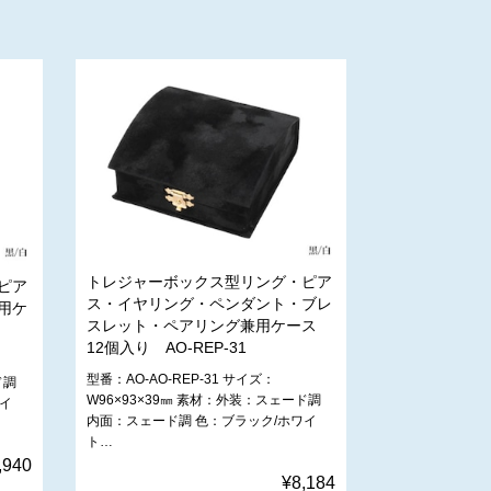
トレジャーボックス型リング・ピア
ピア
ス・イヤリング・ペンダント・ブレ
用ケ
スレット・ペアリング兼用ケース
12個入り AO-REP-31
型番：AO-AO-REP-31 サイズ：
ード調
W96×93×39㎜ 素材：外装：スェード調
イ
内面：スェード調 色：ブラック/ホワイ
ト…
,940
¥8,184