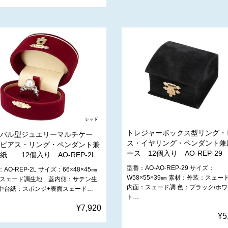
トレジャーボックス型リング・
バル型ジュエリーマルチケー
ス・イヤリング・ペンダント兼
ピアス・リング・ペンダント兼
ース 12個入り AO-REP-29
紙 12個入り AO-REP-2L
型番：AO-AO-REP-29 サイズ：
AO-REP-2L サイズ：66×48×45㎜
W58×55×39㎜ 素材：外装：スェ
:スェード調生地 蓋内側：サテン生
内面：スェード調 色：ブラック/ホワ
中台紙：スポンジ+表面スェード…
ト…
¥7,920
¥5