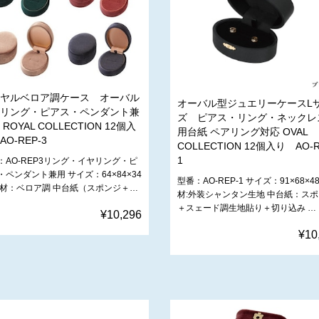
ヤルベロア調ケース オーバル
オーバル型ジュエリーケースL
リング・ピアス・ペンダント兼
ズ ピアス・リング・ネックレ
ROYAL COLLECTION 12個入
用台紙 ペアリング対応 OVAL
O-REP-3
COLLECTION 12個入り AO-R
1
：AO-REP3リング・イヤリング・ピ
・ペンダント兼用 サイズ：64×84×34
型番：AO-REP-1 サイズ：91×68×4
素材：ベロア調 中台紙（スポンジ＋…
材:外装シャンタン生地 中台紙：ス
＋スェード調生地貼り＋切り込み …
¥10,296
¥10