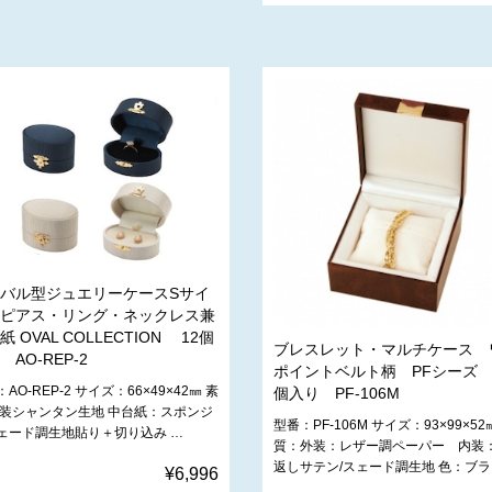
バル型ジュエリーケースSサイ
ピアス・リング・ネックレス兼
紙 OVAL COLLECTION 12個
ブレスレット・マルチケース 
 AO-REP-2
ポイントベルト柄 PFシーズ 
AO-REP-2 サイズ：66×49×42㎜ 素
個入り PF-106M
外装シャンタン生地 中台紙：スポンジ
型番：PF-106M サイズ：93×99×52
ェード調生地貼り＋切り込み …
質：外装：レザー調ペーパー 内装
返しサテン/スェード調生地 色：ブ
¥6,996