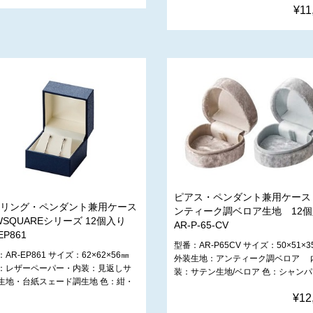
¥11
ピアス・ペンダント兼用ケース
リング・ペンダント兼用ケース
ンティーク調ベロア生地 12
WSQUAREシリーズ 12個入り
AR-P-65-CV
EP861
型番：AR-P65CV サイズ：50×51×3
AR-EP861 サイズ：62×62×56㎜
外装生地：アンティーク調ベロア 
：レザーペーパー・内装：見返しサ
装：サテン生地/ベロア 色：シャン
生地・台紙スェード調生地 色：紺・
¥12