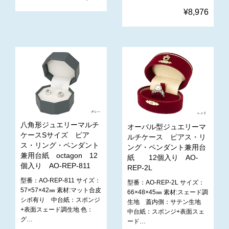
¥8,976
八角形ジュエリーマルチ
オーバル型ジュエリーマ
ケースSサイズ ピア
ルチケース ピアス・リ
ス・リング・ペンダント
ング・ペンダント兼用台
兼用台紙 octagon 12
紙 12個入り AO-
個入り AO-REP-811
REP-2L
型番：AO-REP-811 サイズ：
型番：AO-REP-2L サイズ：
57×57×42㎜ 素材:マット合皮
66×48×45㎜ 素材:スェード調
シボ有り 中台紙：スポンジ
生地 蓋内側：サテン生地
+表面スェード調生地 色：
中台紙：スポンジ+表面スェ
グ…
ード…