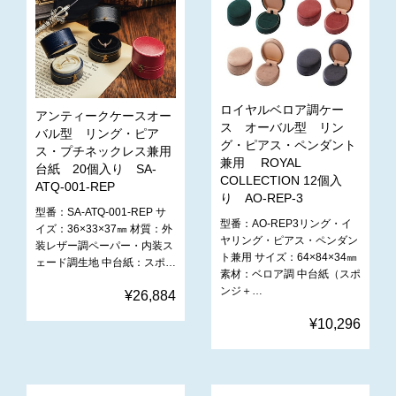
ロイヤルベロア調ケー
アンティークケースオー
ス オーバル型 リン
バル型 リング・ピア
グ・ピアス・ペンダント
ス・プチネックレス兼用
兼用 ROYAL
台紙 20個入り SA-
COLLECTION 12個入
ATQ-001-REP
り AO-REP-3
型番：SA-ATQ-001-REP サ
型番：AO-REP3リング・イ
イズ：‎36×33×37㎜ 材質：外
ヤリング・ピアス・ペンダン
装レザー調ペーパー・内装ス
ト兼用 サイズ：64×84×34㎜
ェード調生地 中台紙：スポ…
素材：ベロア調 中台紙（スポ
ンジ＋…
¥26,884
¥10,296