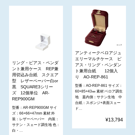
アンティークベロアジュ
エリーマルチケース ピ
リング・ピアス・ペンダ
アス・リング・ペンダン
ント兼用ケース REP兼
ト兼用台紙 12個入
用切込み台紙 スクエア
り AO-REP-861
型 レザーペーパー白or
型番：AO-REP-861 サイズ：
黒 SQUARE3シリー
60×85×43㎜ 素材:ベロア調生
ズ 12個単位 AR-
地 蓋内側：サテン生地 中
REP900GM
台紙：スポンジ+表面スェー
型番：AR-REP900GM サイ
ド…
ズ：66×66×47mm 素材:外
装：レザーペーパー 内装：
¥13,794
サテン・スェード調生地 色：
白・…