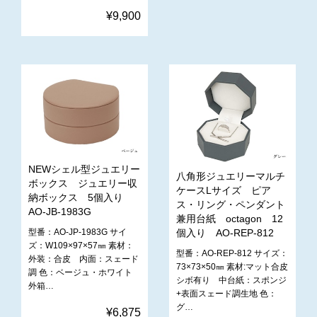
¥9,900
NEWシェル型ジュエリー
八角形ジュエリーマルチ
ボックス ジュエリー収
ケースLサイズ ピア
納ボックス 5個入り
ス・リング・ペンダント
AO-JB-1983G
兼用台紙 octagon 12
型番：AO-JP-1983G サイ
個入り AO-REP-812
ズ：W109×97×57㎜ 素材：
型番：AO-REP-812 サイズ：
外装：合皮 内面：スェード
73×73×50㎜ 素材:マット合皮
調 色：ベージュ・ホワイト
シボ有り 中台紙：スポンジ
外箱…
+表面スェード調生地 色：
グ…
¥6,875