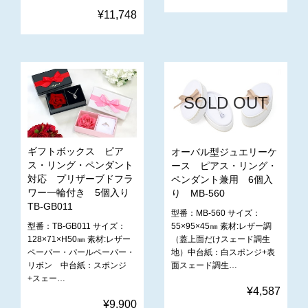
¥11,748
SOLD OUT
ギフトボックス ピア
オーバル型ジュエリーケ
ス・リング・ペンダント
ース ピアス・リング・
対応 プリザーブドフラ
ペンダント兼用 6個入
ワー一輪付き 5個入り
り MB-560
TB-GB011
型番：MB-560 サイズ：
55×95×45㎜ 素材:レザー調
型番：TB-GB011 サイズ：
（蓋上面だけスェード調生
128×71×H50㎜ 素材:レザー
地）中台紙：白スポンジ+表
ペーパー・パールペーパー・
面スェード調生…
リボン 中台紙：スポンジ
+スェー…
¥4,587
¥9,900