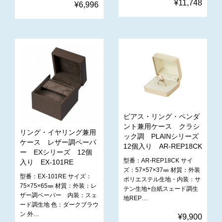
¥11,748
¥6,996
ピアス・リング・ペンダ
ント兼用ケース クラシ
リング・イヤリング兼用
ック調 PLAINシリーズ
ケース レザー調ペーパ
12個入り AR-REP18CK
ー EXシリーズ 12個
型番：AR-REP18CK サイ
入り EX-101RE
ズ：57×57×37㎜ 材質：外装
型番：EX-101RE サイズ：
ポリエステル生地・内装：サ
75×75×65㎜ 材質：外装：レ
テン生地+台紙スェード調生
ザー調ペーパー 内装：スェ
地REP…
ード調生地 色：ダークブラウ
ン 外…
¥9,900