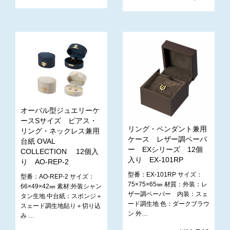
オーバル型ジュエリーケ
ースSサイズ ピアス・
リング・ペンダント兼用
リング・ネックレス兼用
ケース レザー調ペーパ
台紙 OVAL
ー EXシリーズ 12個
COLLECTION 12個入
入り EX-101RP
り AO-REP-2
型番：EX-101RP サイズ：
型番：AO-REP-2 サイズ：
75×75×65㎜ 材質：外装：レ
66×49×42㎜ 素材:外装シャン
ザー調ペーパー 内装：スェ
タン生地 中台紙：スポンジ＋
ード調生地 色：ダークブラウ
スェード調生地貼り＋切り込
ン 外…
み …