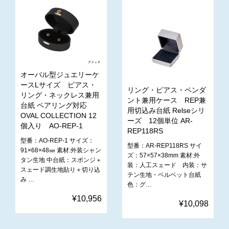
オーバル型ジュエリーケ
ースLサイズ ピアス・
リング・ピアス・ペンダ
リング・ネックレス兼用
ント兼用ケース REP兼
台紙 ペアリング対応
用切込み台紙 Relseシリ
OVAL COLLECTION 12
ーズ 12個単位 AR-
個入り AO-REP-1
REP118RS
型番：AO-REP-1 サイズ：
型番：AR-REP118RS サイ
91×68×48㎜ 素材:外装シャン
ズ：57×57×38mm 素材:外
タン生地 中台紙：スポンジ＋
装：人工スェード 内装：サ
スェード調生地貼り＋切り込
テン生地・ベルベット台紙
み …
色：グ…
¥10,956
¥10,098