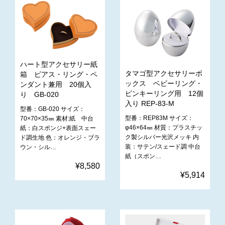
ハート型アクセサリー紙
タマゴ型アクセサリーボ
箱 ピアス・リング・ペ
ックス ベビーリング・
ンダント兼用 20個入
ピンキーリング用 12個
り GB-020
入り REP-83-M
型番：GB-020 サイズ：
型番：REP83M サイズ：
70×70×35㎜ 素材:紙 中台
φ46×64㎜ 材質：プラスチッ
紙：白スポンジ+表面スェー
ク製シルバー光沢メッキ 内
ド調生地 色：オレンジ・ブラ
装：サテン/スェード調 中台
ウン・シル…
紙（スポン…
¥8,580
¥5,914