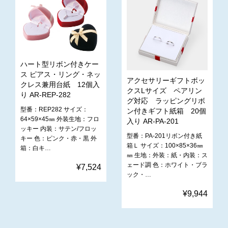
ハート型リボン付きケー
ス ピアス・リング・ネッ
アクセサリーギフトボッ
クレス兼用台紙 12個入
クスLサイズ ペアリン
り AR-REP-282
グ対応 ラッピングリボ
型番：REP282 サイズ：
ン付きギフト紙箱 20個
64×59×45㎜ 外装生地：フロ
入り AR-PA-201
ッキー 内装：サテン/フロッ
型番：PA-201リボン付き紙
キー 色：ピンク・赤・黒 外
箱Ｌ サイズ：100×85×36㎜
箱：白キ…
㎜ 生地：外装：紙・内装：ス
ェード調 色：ホワイト・ブラ
¥7,524
ック・…
¥9,944