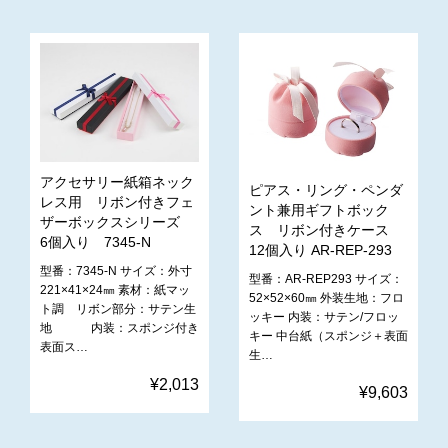
アクセサリー紙箱ネック
ピアス・リング・ペンダ
レス用 リボン付きフェ
ント兼用ギフトボック
ザーボックスシリーズ
ス リボン付きケース
6個入り 7345-N
12個入り AR-REP-293
型番：7345-N サイズ：外寸
型番：AR-REP293 サイズ：
221×41×24㎜ 素材：紙マッ
52×52×60㎜ 外装生地：フロ
ト調 リボン部分：サテン生
ッキー 内装：サテン/フロッ
地 内装：スポンジ付き
キー 中台紙（スポンジ＋表面
表面ス…
生…
¥2,013
¥9,603