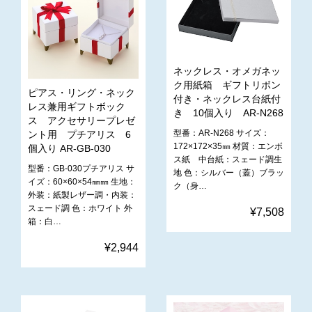
ネックレス・オメガネッ
ク用紙箱 ギフトリボン
ピアス・リング・ネック
付き・ネックレス台紙付
レス兼用ギフトボック
き 10個入り AR-N268
ス アクセサリープレゼ
型番：AR-N268 サイズ：
ント用 プチアリス 6
172×172×35㎜ 材質：エンボ
個入り AR-GB-030
ス紙 中台紙：スェード調生
型番：GB-030プチアリス サ
地 色：シルバー（蓋）ブラッ
イズ：60×60×54㎜㎜ 生地：
ク（身…
外装：紙製レザー調・内装：
スェード調 色：ホワイト 外
¥7,508
箱：白…
¥2,944