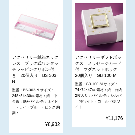
アクセサリー紙箱ネック
アクセサリーギフトボッ
レス ブック式ワンタッ
クス メッセージカード
チラッピングリボン付
付 マグネットホック
き 20個入り BS-303-
20個入り GB-100-M
N
型番：GB-100-M サイズ：
74×74×47㎜ 素材：紙 台紙
型番：BS-303-N サイズ：
2枚入り：パイル 色：シルバ
248×54×30㎜ 素材：紙 中
ー/ホワイト・ゴールド/ホワ
台紙：紙+パイル 色：ネイビ
イト…
ー・ライトブルー・ピンク 納
期：…
¥11,176
¥8,932