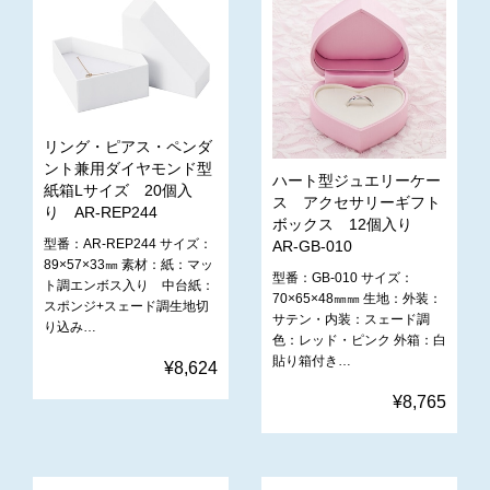
リング・ピアス・ペンダ
ント兼用ダイヤモンド型
ハート型ジュエリーケー
紙箱Lサイズ 20個入
ス アクセサリーギフト
り AR-REP244
ボックス 12個入り
型番：AR-REP244 サイズ：
AR-GB-010
89×57×33㎜ 素材：紙：マッ
型番：GB-010 サイズ：
ト調エンボス入り 中台紙：
70×65×48㎜㎜ 生地：外装：
スポンジ+スェード調生地切
サテン・内装：スェード調
り込み…
色：レッド・ピンク 外箱：白
貼り箱付き…
¥8,624
¥8,765