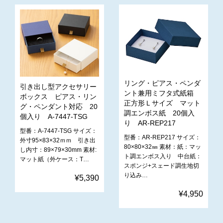
リング・ピアス・ペンダ
引き出し型アクセサリー
ント兼用ミフタ式紙箱
ボックス ピアス・リン
正方形Ｌサイズ マット
グ・ペンダント対応 20
調エンボス紙 20個入
個入り A-7447-TSG
り AR-REP217
型番：A-7447-TSG サイズ：
型番：AR-REP217 サイズ：
外寸95×83×32ｍｍ 引き出
80×80×32㎜ 素材：紙：マッ
し内寸：89×79×30mm 素材:
ト調エンボス入り 中台紙：
マット紙（外ケース：T…
スポンジ+スェード調生地切
り込み…
¥5,390
¥4,950