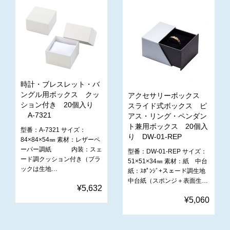
時計・ブレスレット・バ
ングル用ボックス クッ
アクセサリーボックス
ション付き 20個入り
スライド式ボックス ピ
A-7321
アス・リング・ペンダン
ト兼用ボックス 20個入
型番：A-7321 サイズ：
り DW-01-REP
84×84×54㎜ 素材：レザーペ
ーパー調紙 内装：スェ
型番：DW-01-REP サイズ：
ード調クッション付き（ブラ
51×51×34㎜ 素材：紙 中台
ックは生地…
紙：ｽﾎﾟﾝｼﾞ+スェード調生地
中台紙（スポンジ＋表面生…
¥5,632
¥5,060