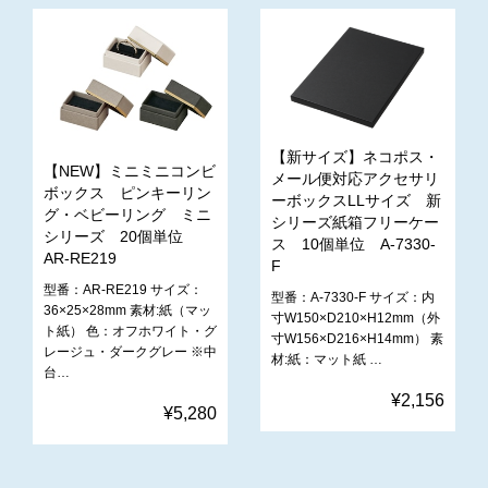
【新サイズ】ネコポス・
【NEW】ミニミニコンビ
メール便対応アクセサリ
ボックス ピンキーリン
ーボックスLLサイズ 新
グ・ベビーリング ミニ
シリーズ紙箱フリーケー
シリーズ 20個単位
ス 10個単位 A-7330-
AR-RE219
F
型番：AR-RE219 サイズ：
型番：A-7330-F サイズ：内
36×25×28mm 素材:紙（マッ
寸W150×D210×H12mm（外
ト紙） 色：オフホワイト・グ
寸W156×D216×H14mm） 素
レージュ・ダークグレー ※中
材:紙：マット紙 …
台…
¥2,156
¥5,280