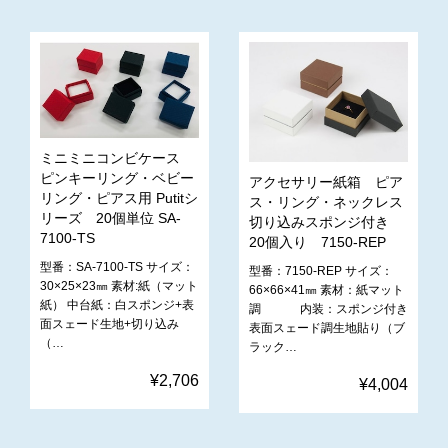
ミニミニコンビケース
ピンキーリング・ベビー
アクセサリー紙箱 ピア
リング・ピアス用 Putitシ
ス・リング・ネックレス
リーズ 20個単位 SA-
切り込みスポンジ付き
7100-TS
20個入り 7150-REP
型番：SA-7100-TS サイズ：
型番：7150-REP サイズ：
30×25×23㎜ 素材:紙（マット
66×66×41㎜ 素材：紙マット
紙） 中台紙：白スポンジ+表
調 内装：スポンジ付き
面スェード生地+切り込み
表面スェード調生地貼り（ブ
（…
ラック…
¥2,706
¥4,004