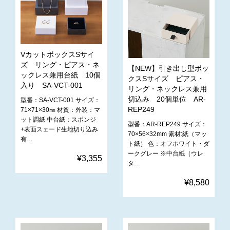
VカットボックスSサイ
ズ リング・ピアス・ネ
【NEW】引き出し型ボッ
ックレス兼用台紙 10個
クスSサイズ ピアス・
入り SA-VCT-001
リング・ネックレス兼用
切込み 20個単位 AR-
型番：SA-VCT-001 サイズ：‎
REP249
71×71×30㎜ 材質：外装：マ
ット調紙 中台紙：スポンジ
型番：AR-REP249 サイズ：
+表面スェード生地切り込み
70×56×32mm 素材:紙（マッ
有…
ト紙） 色：オフホワイト・ダ
ークグレー ※中台紙（ウレ
¥3,355
タ…
¥8,580