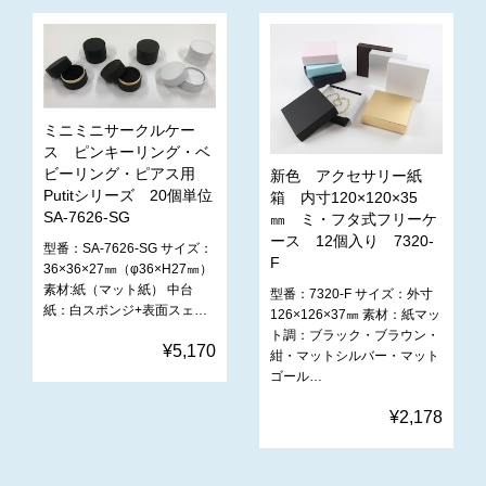
ミニミニサークルケー
ス ピンキーリング・ベ
ビーリング・ピアス用
新色 アクセサリー紙
Putitシリーズ 20個単位
箱 内寸120×120×35
SA-7626-SG
㎜ ミ・フタ式フリーケ
ース 12個入り 7320-
型番：SA-7626-SG サイズ：
F
36×36×27㎜（φ36×H27㎜）
素材:紙（マット紙） 中台
型番：7320-F サイズ：外寸
紙：白スポンジ+表面スェ…
126×126×37㎜ 素材：紙マッ
ト調：ブラック・ブラウン・
¥5,170
紺・マットシルバー・マット
ゴール…
¥2,178