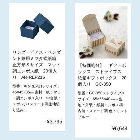
リング・ピアス・ペンダ
ント兼用ミフタ式紙箱
正方形Ｓサイズ マット
【特価処分】 ギフトボ
調エンボス紙 20個入
ックス ストライプス
り AR-REP216
紙箱ギフトボックス 20
個入り GC-350
型番：AR-REP216 サイズ：
45×45×35㎜ 素材：紙：マッ
型番：GC-350ストライプス
ト調エンボス入り 中台紙：
サイズ：65×55×40㎜㎜ 生
スポンジ+スェード調生地切
地：外装：紙製エンボス柄・
り込み…
内装：スェード調 色：ミント
ブルー・…
¥3,795
¥6,644