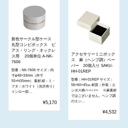
新色サークル型ケース
丸型コンビボックス ピ
アス・リング・ネックレ
アクセサリーミニボック
ス用 20個単位 A-NK-
ス 麻（ヘンプ調）ペー
7606
パー 20個入り SAKU-
型番：NK-7606 サイズ：内
HH-01REP
寸φ48×33mm（外寸
型番：HH-01REP サイズ：
55×H35mm） 素材:紙：ミ・
56×60×45㎜ 材質：外装：エ
フタ：ホワイト（光沢有り）
ンボス柄ペーパー ※麻素材
インロー部…
ではございません。ヘンプ調
のエン…
¥5,170
¥4,532