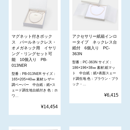
マグネット付きボック
アクセサリー紙箱インロ
ス パールネックレス・
ータイプ ネックレス台
オメガネック用 イヤリ
紙付 6個入り PC-
ング・リングセット可
363N
能 10個入り PB-
型番：PC-363N サイズ：
013NER
186×196×38㎜ 素材:紙マッ
ト 中台紙：紙+表面スェー
型番：PB-013NER サイズ：
ド調生地 色：ブラウン・ブラ
165×205×40㎜ 素材:レザー
ック・…
調ペーパー 中台紙：紙+ス
ェード調生地台紙付き 色：ホ
¥6,415
ワ…
¥14,454