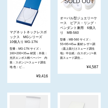
SOLD OUT
オーバル型ジュエリーケ
ース ピアス・リング・
ペンダント兼用 6個入
マグネットネックレスボ
り MB-560
ックス MGシリーズ
型番：MB-560 サイズ：
10個入り MG-17N
55×95×45㎜ 素材:レザー調
型番：MG-17N サイズ：
（蓋上面だけスェード調生
160×200×35㎜ 材質：外装：
地）中台紙：白スポンジ+表
光沢エンボス柄ペーパー 内
面スェード調生…
装：スポンジ+スェード調生
¥4,587
地 色：ピ…
¥9,416