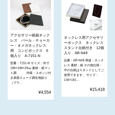
アクセサリー紙箱ネック
ネックレス用アクセサリ
レス パール・チョーカ
ーボックス ネックレス
ー・オメガネックレス
スタンド台紙付き 12個
用 コンビボックス 6
入り AR-N49
個入り A-7151-N
品番：AR-N49 用途：ネック
型番：7151-N サイズ：外寸
レス 素材：紙 その他仕様：
196×186×29㎜ 素材：紙マッ
中の台紙はスタンドとしてご
ト調 内装：スポンジ付
使用できます。 サイズ：
き表面スェード調生地貼り
136×181…
（ブラ…
¥15,418
¥4,554