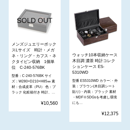
SOLD OUT
メンズジュエリーボック
スLサイズ 時計・メガ
ウォッチ10本収納ケース
ネ・リング・カフス・ネ
木目調 濃茶 時計コレク
クタイピン収納 1個単
ションケース ES-
位 C-240-576BK
5310WD
型番：C-240-576BK サイ
型番 ES5310WD カラー:・外
ズ：‎W280×D210×H85㎜ 素
装：ブラウン(木目調シート
材：合成皮革（PU） 色：ブ
貼り)・内装：ブラック 素材
ラック 化粧箱付き 時計、…
・MDF※SDGsを考慮し環境
¥10,560
にも…
¥12,375