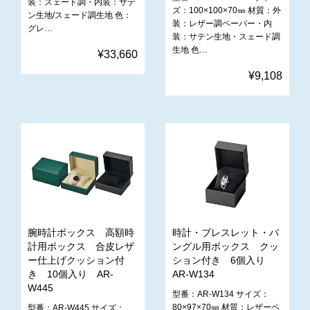
装：スェード調・内装：サテ
ズ：100×100×70㎜ 材質：外
ン生地/スェード調生地 色：
装：レザー調ペーパー・内
グレ…
装：サテン生地・スェード調
生地 色…
¥33,660
¥9,108
腕時計ボックス 高額時
時計・ブレスレット・バ
計用ボックス 合皮レザ
ングル用ボックス クッ
ー仕上げクッション付
ション付き 6個入り
き 10個入り AR-
AR-W134
W445
型番：AR-W134 サイズ：
80×97×70㎜ 材質：レザーペ
型番：AR-W445 サイズ：