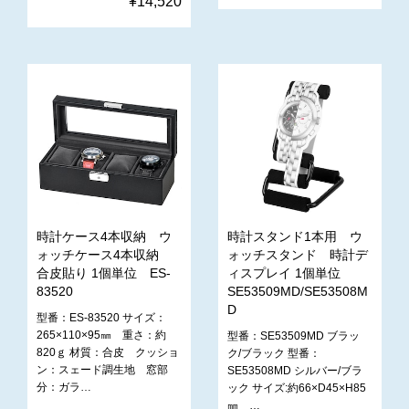
¥14,520
時計ケース4本収納 ウ
時計スタンド1本用 ウ
ォッチケース4本収納
ォッチスタンド 時計デ
合皮貼り 1個単位 ES-
ィスプレイ 1個単位
83520
SE53509MD/SE53508M
D
型番：ES-83520 サイズ：
265×110×95㎜ 重さ：約
型番：SE53509MD ブラッ
820ｇ 材質：合皮 クッショ
ク/ブラック 型番：
ン：スェード調生地 窓部
SE53508MD シルバー/ブラ
分：ガラ…
ック サイズ:約66×D45×H85
㎜ …