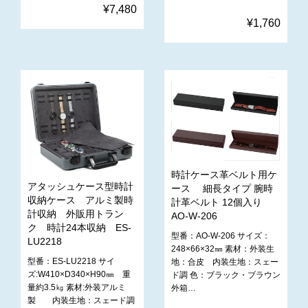
¥7,480
¥1,760
時計ケース革ベルト用ケ
アタッシュケース型時計
ース 細長タイプ 腕時
収納ケース アルミ製時
計革ベルト 12個入り
計収納 外販用トラン
AO-W-206
ク 時計24本収納 ES-
型番：AO-W-206 サイズ：
LU2218
248×66×32㎜ 素材：外装生
型番：ES-LU2218 サイ
地：合皮 内装生地：スェー
ズ:W410×D340×H90㎜ 重
ド調 色：ブラック・ブラウン
量約3.5㎏ 素材:外装アルミ
外箱…
製 内装生地：スェード調