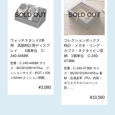
SOLD OUT
SOLD OUT
ウォッチスタンド2本
コレクションボックス
用 高額時計用ディスプ
時計・メガネ・リング・
レイ 1個単位 C-
カフス・ネクタイピン収
240-446BK
納 1個単位 C-240-
473BK
型番：C-240-446BK サイ
ズ：‎W130×D80×H70㎜ ク
型番：C-240-473BK サイ
ッションサイズ：約37ｘ108
ズ：‎W235×D195×H55㎜ 素
ｘ62mm クッション胴囲…
材：合成皮革（PU）内装：
ポリエステルベルベット
¥3,080
窓：…
¥10,560