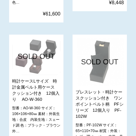
¥8,448
色…
¥61,600
SOLD OUT
SOLD OUT
時計ケースLサイズ 時
計金属ベルト用ケース
ブレスレット・時計ケー
クッション付き 12個入
スクッション付き ワン
り AO-W-360
ポイントベルト柄 PFシ
型番：AO-W-360 サイズ：
リーズ 12個入り PF-
106×106×80㎜ 素材：外装生
102W
地：合皮 内装生地：スェー
型番：PF-102W サイズ：
ド調 色：ブラック・ブラウン
65×110×70㎜ 材質：外装：
外…