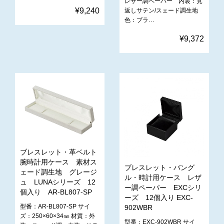
レザー調ペーパー 内装：見
¥9,240
返しサテン/スェード調生地
色：ブラ…
¥9,372
ブレスレット・革ベルト
腕時計用ケース 素材ス
ブレスレット・バング
ェード調生地 グレージ
ル・時計用ケース レザ
ュ LUNAシリーズ 12
ー調ペーパー EXCシリ
個入り AR-BL807-SP
ーズ 12個入り EXC-
型番：AR-BL807-SP サイ
902WBR
ズ：250×60×34㎜ 材質：外
型番：EXC-902WBR サイ