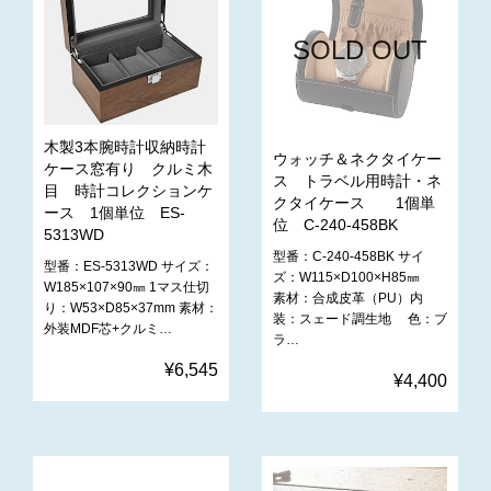
SOLD OUT
木製3本腕時計収納時計
ウォッチ＆ネクタイケー
ケース窓有り クルミ木
ス トラベル用時計・ネ
目 時計コレクションケ
クタイケース 1個単
ース 1個単位 ES-
位 C-240-458BK
5313WD
型番：C-240-458BK サイ
型番：ES-5313WD サイズ：
ズ：‎W115×D100×H85㎜
W185×107×90㎜ 1マス仕切
素材：合成皮革（PU）内
り：W53×D85×37mm 素材：
装：スェード調生地 色：ブ
外装MDF芯+クルミ…
ラ…
¥6,545
¥4,400