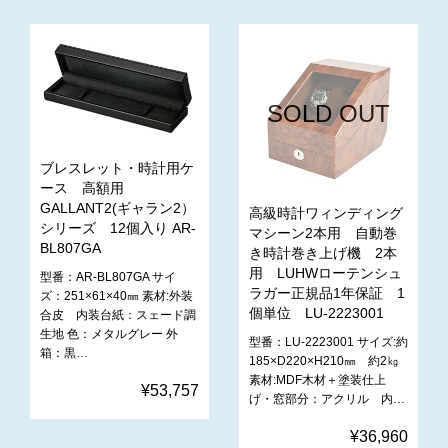
SOLD OUT
ブレスレット・時計用ケ
ース 高額用
GALLANT2(ギャラン2）
高級時計ワィンディング
シリーズ 12個入り AR-
マシーン2本用 自動巻
BL807GA
き時計巻き上げ機 2本
用 LUHWローテンシュ
型番：AR-BL807GA サイ
ラガー正規品1年保証 1
ズ：251×61×40㎜ 素材:外装
個単位 LU-2223001
合皮 内装台紙：スェード調
生地 色：メタルグレー 外
型番：LU-2223001 サイズ:約
箱：黒…
185×D220×H210㎜ 約2㎏
素材:MDF木材＋塗装仕上
¥53,757
げ・窓部分：アクリル 内…
¥36,960