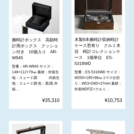
木製8本腕時計収納時計
腕時計ボックス 高額時
ケース窓有り クルミ木
計用ボックス クッショ
目 時計コレクションケ
ン付き 10個入り AR-
ース 1個単位 ES-
W945
5318WD
型番：AR-W945 サイズ：
型番：ES-5318WD サイズ：
148×112×79㎜ 素材：外装生
W250×195×98㎜ 1マス仕切
地：スェード調 内装生
り：W53×D85×37mm 素材：
地：スェード調 色：黒/黒 外
外装MDF芯+クルミ…
箱…
¥10,753
¥35,310