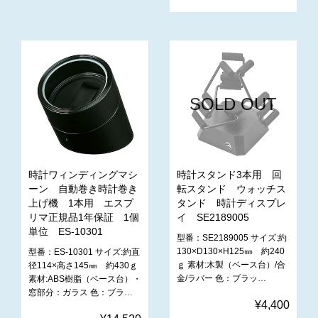
SOLD OUT
時計ワィンディングマシ
時計スタンド3本用 回
ーン 自動巻き時計巻き
転スタンド ウォッチス
上げ機 1本用 エスプ
タンド 時計ディスプレ
リマ正規品1年保証 1個
イ SE2189005
単位 ES-10301
型番：SE2189005 サイズ:約
130×D130×H125㎜ 約240
型番：ES-10301 サイズ:約直
ｇ 素材:木製（ベース台）/合
径114×高さ145㎜ 約430ｇ
金/ラバー 色：ブラッ…
素材:ABS樹脂（ベース台）・
窓部分：ガラス 色：ブラ…
¥4,400