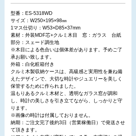
型番：ES-5318WD
サイズ：W250×195×98㎜
1マス仕切り：W53×D85×37mm
素材：外装MDF芯+クルミ木目 窓：ガラス 台紙
部分：スェード調生地
※木目による色合いは個体差があります。予めご了
承お願い致します。
外箱：白化粧箱付き
クルミ木製収納ケースは、高級感と実用性を兼ね備
えたデザインで、大切な時計やジュエリーを美しく
保管するために作られました。
温もりあるクルミ木材と、透明なガラス窓が調和
し、時計の美しさを引き立てながら、しっかりと守
ります。
※画像の時計は付属しておりません。
納期：ご注文完了後約3日（営業稼働日）で発送させ
て頂きます。