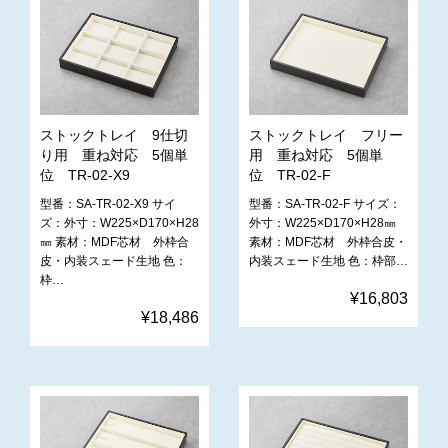
ストックトレイ 9仕切
ストックトレイ フリー
り用 重ね対応 5個単
用 重ね対応 5個単
位 TR-02-X9
位 TR-02-F
型番：SA-TR-02-X9 サイ
型番：SA-TR-02-F サイズ：
ズ：外寸：W225×D170×H28
外寸：W225×D170×H28㎜
㎜ 素材：MDF芯材 外枠合
素材：MDF芯材 外枠合皮・
皮・内装スェード生地 色：
内装スェード生地 色：枠部…
枠…
¥16,803
¥18,486