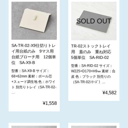
SOLD OUT
SA-TR-02-X9仕切りトレ
TR-02ストックトレイ
イ用台紙のみ 9マス用
用 蓋のみ 重ね対応
台紙ブローチ用 12個単
5個単位 SA-RID-02
位 SA-X9-B
型番：SA-RID-02 サイズ：
型番：SA-X9-B サイズ：
W225×D170×H9㎜ 素材：合
68×62mm 素材：ボール芯
皮 色：ブラック 別売りの
+スェード調生地 色：ホワイ
（SA-TR-02ｼﾘｰｽﾞ）…
ト 別売りトレイ（SA-TR-02-
¥4,582
…
¥1,558