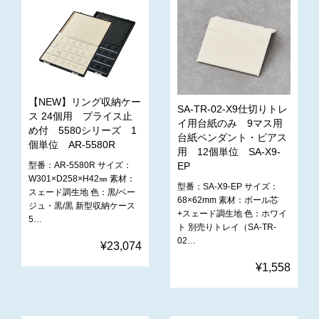
【NEW】リング収納ケー
SA-TR-02-X9仕切りトレ
ス 24個用 プライス止
イ用台紙のみ 9マス用
め付 5580シリーズ 1
台紙ペンダント・ピアス
個単位 AR-5580R
用 12個単位 SA-X9-
型番：AR-5580R サイズ：
EP
W301×D258×H42㎜ 素材：
型番：SA-X9-EP サイズ：
スェード調生地 色：黒/ベー
68×62mm 素材：ボール芯
ジュ・黒/黒 新型収納ケース
+スェード調生地 色：ホワイ
5…
ト 別売りトレイ（SA-TR-
02…
¥23,074
¥1,558