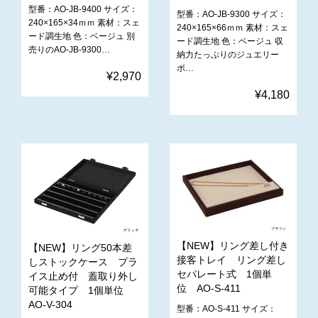
型番：AO-JB-9400 サイズ：
型番：AO-JB-9300 サイズ：
240×165×34ｍｍ 素材：スェ
240×165×66ｍｍ 素材：スェ
ード調生地 色：ベージュ 別
ード調生地 色：ベージュ 収
売りのAO-JB-9300…
納力たっぷりのジュエリー
ボ…
¥2,970
¥4,180
【NEW】リング差し付き
【NEW】リング50本差
接客トレイ リング差し
しストックケース プラ
セパレート式 1個単
イス止め付 蓋取り外し
位 AO-S-411
可能タイプ 1個単位
AO-V-304
型番：AO-S-411 サイズ：