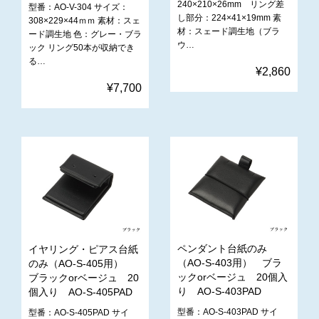
240×210×26mm リング差
型番：AO-V-304 サイズ：
し部分：224×41×19mm 素
308×229×44ｍｍ 素材：スェ
材：スェード調生地（ブラ
ード調生地 色：グレー・ブラ
ウ…
ック リング50本が収納でき
る…
¥2,860
¥7,700
ペンダント台紙のみ
イヤリング・ピアス台紙
（AO-S-403用） ブラ
のみ（AO-S-405用）
ックorベージュ 20個入
ブラックorベージュ 20
り AO-S-403PAD
個入り AO-S-405PAD
型番：AO-S-403PAD サイ
型番：AO-S-405PAD サイ