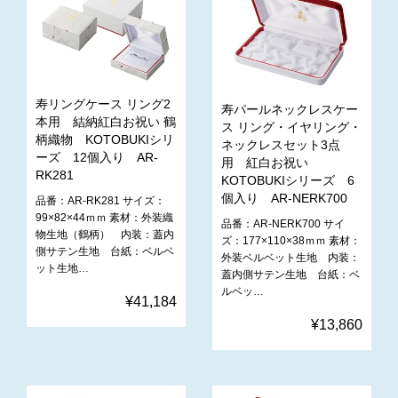
寿リングケース リング2
寿パールネックレスケー
本用 結納紅白お祝い 鶴
ス リング・イヤリング・
柄織物 KOTOBUKIシリ
ネックレスセット3点
ーズ 12個入り AR-
用 紅白お祝い
RK281
KOTOBUKIシリーズ 6
個入り AR-NERK700
品番：AR-RK281 サイズ：
99×82×44ｍｍ 素材：外装織
品番：AR-NERK700 サイ
物生地（鶴柄） 内装：蓋内
ズ：177×110×38ｍｍ 素材：
側サテン生地 台紙：ベルベ
外装ベルベット生地 内装：
ット生地…
蓋内側サテン生地 台紙：ベ
ルベッ…
¥41,184
¥13,860