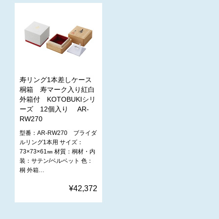
寿リング1本差しケース
桐箱 寿マーク入り紅白
外箱付 KOTOBUKIシリ
ーズ 12個入り AR-
RW270
型番：AR-RW270 ブライダ
ルリング1本用 サイズ：
73×73×61㎜ 材質：桐材・内
装：サテン/ベルベット 色：
桐 外箱…
¥42,372