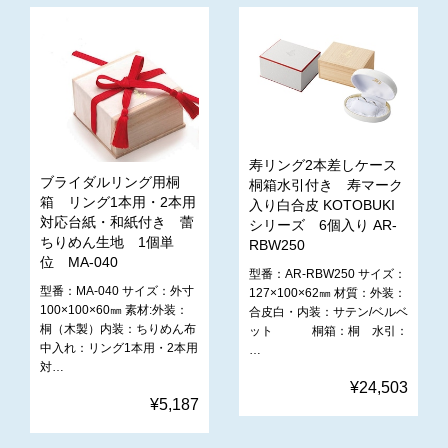
寿リング2本差しケース
ブライダルリング用桐
桐箱水引付き 寿マーク
箱 リング1本用・2本用
入り白合皮 KOTOBUKI
対応台紙・和紙付き 蕾
シリーズ 6個入り AR-
ちりめん生地 1個単
RBW250
位 MA-040
型番：AR-RBW250 サイズ：
型番：MA-040 サイズ：外寸
127×100×62㎜ 材質：外装：
100×100×60㎜ 素材:外装：
合皮白・内装：サテン/ベルベ
桐（木製）内装：ちりめん布
ット 桐箱：桐 水引：
中入れ：リング1本用・2本用
…
対…
¥24,503
¥5,187