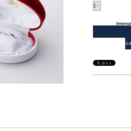
Interna
日