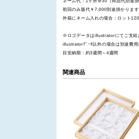
ネーム代：1ヶ所＠30（商品代別途
初回のみ版代￥7,000別途掛かりま
外箱にネーム入れの場合：ロット120
※ロゴデータはillustratorにてご
illustratorﾃﾞｰﾀ以外の場合は別
目安納期：約3週間～4週間
関連商品