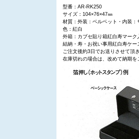
型番：AR-RK250
サイズ：104×76×47㎜
材質：外装：ベルベット・内装：
色：紅白
外箱：カブセ貼り箱紅白寿マーク
結納・寿・お祝い事用紅白寿ケー
ご注文後約3日でお送りさせて頂
在庫切れの場合は、改めて納期を