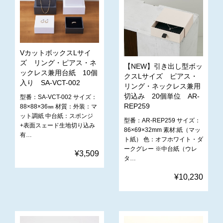
VカットボックスLサイ
ズ リング・ピアス・ネ
【NEW】引き出し型ボッ
ックレス兼用台紙 10個
クスLサイズ ピアス・
入り SA-VCT-002
リング・ネックレス兼用
切込み 20個単位 AR-
型番：SA-VCT-002 サイズ：‎
REP259
88×88×36㎜ 材質：外装：マ
ット調紙 中台紙：スポンジ
型番：AR-REP259 サイズ：
+表面スェード生地切り込み
86×69×32mm 素材:紙（マッ
有…
ト紙） 色：オフホワイト・ダ
ークグレー ※中台紙（ウレ
¥3,509
タ…
¥10,230