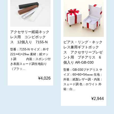
アクセサリー紙箱ネック
レス用 コンビボック
ピアス・リング・ネック
ス 12個入り 7155-N
レス兼用ギフトボック
型番：7155-N サイズ：外寸
ス アクセサリープレゼ
221×41×29㎜ 素材：紙マッ
ント用 プチアリス 6
ト調 内装：スポンジ付
個入り AR-GB-030
き表面スェード調生地貼り
（ブラッ…
型番：GB-030プチアリス サ
イズ：60×60×54㎜㎜ 生地：
¥4,026
外装：紙製レザー調・内装：
スェード調 色：ホワイト 外
箱：白…
¥2,944