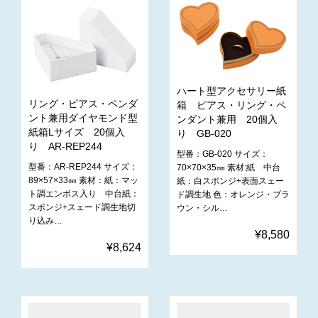
ハート型アクセサリー紙
リング・ピアス・ペンダ
箱 ピアス・リング・ペ
ント兼用ダイヤモンド型
ンダント兼用 20個入
紙箱Lサイズ 20個入
り GB-020
り AR-REP244
型番：GB-020 サイズ：
型番：AR-REP244 サイズ：
70×70×35㎜ 素材:紙 中台
89×57×33㎜ 素材：紙：マッ
紙：白スポンジ+表面スェー
ト調エンボス入り 中台紙：
ド調生地 色：オレンジ・ブラ
スポンジ+スェード調生地切
ウン・シル…
り込み…
¥8,580
¥8,624