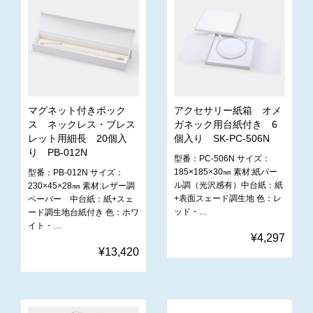
マグネット付きボック
アクセサリー紙箱 オメ
ス ネックレス・ブレス
ガネック用台紙付き 6
レット用細長 20個入
個入り SK-PC-506N
り PB-012N
型番：PC-506N サイズ：
185×185×30㎜ 素材:紙パー
型番：PB-012N サイズ：
ル調（光沢感有）中台紙：紙
230×45×28㎜ 素材:レザー調
+表面スェード調生地 色：レ
ペーパー 中台紙：紙+スェ
ッド・…
ード調生地台紙付き 色：ホワ
イト・…
¥4,297
¥13,420