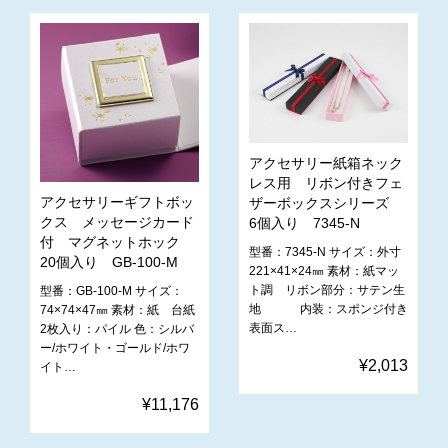
アクセサリー紙箱ネック
レス用 リボン付きフェ
アクセサリーギフトボッ
ザーボックスシリーズ
クス メッセージカード
6個入り 7345-N
付 マグネットホック
型番：7345-N サイズ：外寸
20個入り GB-100-M
221×41×24㎜ 素材：紙マッ
ト調 リボン部分：サテン生
型番：GB-100-M サイズ：
地 内装：スポンジ付き
74×74×47㎜ 素材：紙 台紙
表面ス…
2枚入り：パイル 色：シルバ
ー/ホワイト・ゴールド/ホワ
¥2,013
イト…
¥11,176