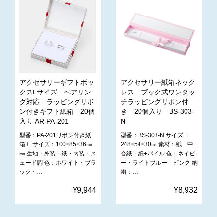
アクセサリーギフトボッ
アクセサリー紙箱ネック
クスLサイズ ペアリン
レス ブック式ワンタッ
グ対応 ラッピングリボ
チラッピングリボン付
ン付きギフト紙箱 20個
き 20個入り BS-303-
入り AR-PA-201
N
型番：PA-201リボン付き紙
型番：BS-303-N サイズ：
箱Ｌ サイズ：100×85×36㎜
248×54×30㎜ 素材：紙 中
㎜ 生地：外装：紙・内装：ス
台紙：紙+パイル 色：ネイビ
ェード調 色：ホワイト・ブラ
ー・ライトブルー・ピンク 納
ック・…
期：…
¥9,944
¥8,932