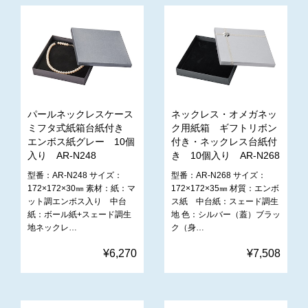
パールネックレスケース
ネックレス・オメガネッ
ミフタ式紙箱台紙付き
ク用紙箱 ギフトリボン
エンボス紙グレー 10個
付き・ネックレス台紙付
入り AR-N248
き 10個入り AR-N268
型番：AR-N248 サイズ：
型番：AR-N268 サイズ：
172×172×30㎜ 素材：紙：マ
172×172×35㎜ 材質：エンボ
ット調エンボス入り 中台
ス紙 中台紙：スェード調生
紙：ボール紙+スェード調生
地 色：シルバー（蓋）ブラッ
地ネックレ…
ク（身…
¥6,270
¥7,508