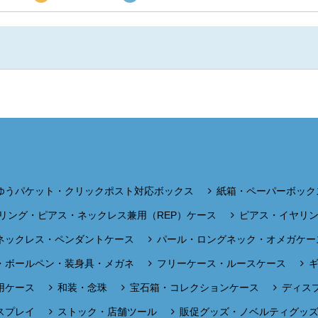
ゆうパケット・クリックポスト対応ボックス
紙箱・ペーパーボック
リング・ピアス・ネックレス兼用（REP）ケース
ピアス・イヤリ
ネックレス・ペンダントケース
パール・ロングネック・オメガケー
・ボールペン・装身具・メガネ
フリーケース・ルースケース
用ケース
和装・念珠
宝石箱・コレクションケース
ディス
スプレイ
ストック・店舗ツール
販促グッズ・ノベルティグッ