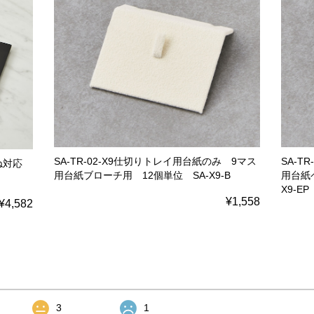
SA-TR-02-X9仕切りトレイ用台紙のみ 9マス
SA-T
重ね対応
用台紙ブローチ用 12個単位 SA-X9-B
用台紙
X9-EP
¥1,558
¥4,582
3
1