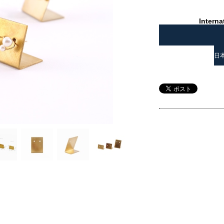
Interna
日