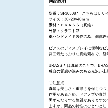
商品説明
型番：SI-303087 こちらはＬ
サイズ：30×20×40ｍｍ
素材：ＢＲＡＳＳ（真鍮）
外箱：クラフト箱
※ハンドメイド製作の為、個体差
ピアスのディスプレイに便利なピ
雰囲気たっぷりな真鍮素材で、経
BRASS とは真鍮のことで、BR
独自の質感や深みのある光沢が上
ご注意点：
真鍮は美しさ・重厚さを保ちつつ
作用があるため、ドアノブや食器
黒ずんだりする性質がありますの
ますが、商品の特性のひとつとし