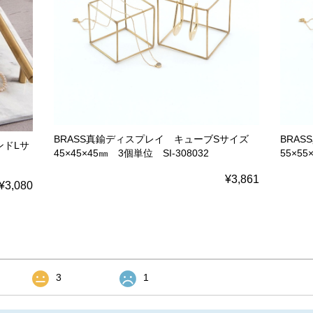
BRASS真鍮ディスプレイ キューブSサイズ
BRA
ンドLサ
45×45×45㎜ 3個単位 SI-308032
55×55
¥3,861
¥3,080
3
1