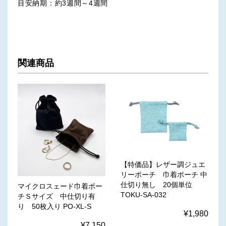
目安納期：約3週間～4週間
関連商品
【特価品】レザー調ジュエ
リーポーチ 巾着ポーチ 中
仕切り無し 20個単位
マイクロスェード巾着ポー
TOKU-SA-032
チＳサイズ 中仕切り有
り 50枚入り PO-XL-S
¥1,980
¥7,150