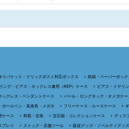
ゆうパケット・クリックポスト対応ボックス
紙箱・ペーパーボック
リング・ピアス・ネックレス兼用（REP）ケース
ピアス・イヤリ
ネックレス・ペンダントケース
パール・ロングネック・オメガケー
・ボールペン・装身具・メガネ
フリーケース・ルースケース
用ケース
和装・念珠
宝石箱・コレクションケース
ディス
スプレイ
ストック・店舗ツール
販促グッズ・ノベルティグッ