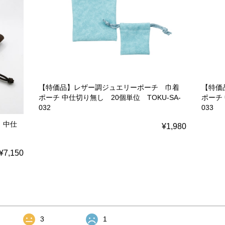
【特価品】レザー調ジュエリーポーチ 巾着
【特価
ポーチ 中仕切り無し 20個単位 TOKU-SA-
ポーチ 
032
033
 中仕
¥1,980
¥7,150
3
1