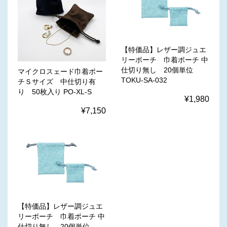
【特価品】レザー調ジュエ
リーポーチ 巾着ポーチ 中
仕切り無し 20個単位
マイクロスェード巾着ポー
TOKU-SA-032
チＳサイズ 中仕切り有
り 50枚入り PO-XL-S
¥1,980
¥7,150
【特価品】レザー調ジュエ
リーポーチ 巾着ポーチ 中
仕切り無し 20個単位