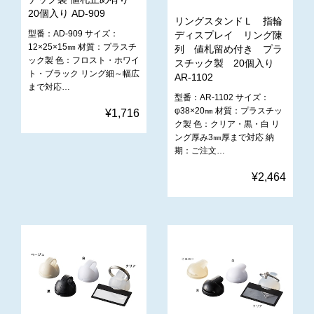
20個入り AD-909
リングスタンドＬ 指輪
型番：AD-909 サイズ：
ディスプレイ リング陳
12×25×15㎜ 材質：プラスチ
列 値札留め付き プラ
ック製 色：フロスト・ホワイ
スチック製 20個入り
ト・ブラック リング細～幅広
AR-1102
まで対応…
型番：AR-1102 サイズ：
φ38×20㎜ 材質：プラスチッ
¥1,716
ク製 色：クリア・黒・白 リ
ング厚み3㎜厚まで対応 納
期：ご注文…
¥2,464