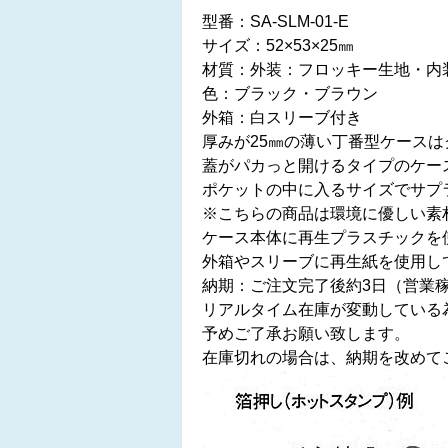
型番：SA-SLM-01-E
サイズ：‎52×53×25㎜
材質：外装：フロッキー生地・内
色：ブラック・ブラウン
外箱：白スリーブ付き
厚みが25㎜の薄い丁番型ケース
蓋がパカっと開けるタイプのケー
ポケットの中に入るサイズでサプ
※こちらの商品は環境に優しい素
ケース本体に再生プラスチックを
外箱やスリーブに再生紙を使用し
納期：ご注文完了後約3日（営業
リアルタイム在庫が変動している
予めご了承お願い致します。
在庫切れの場合は、納期を改めて