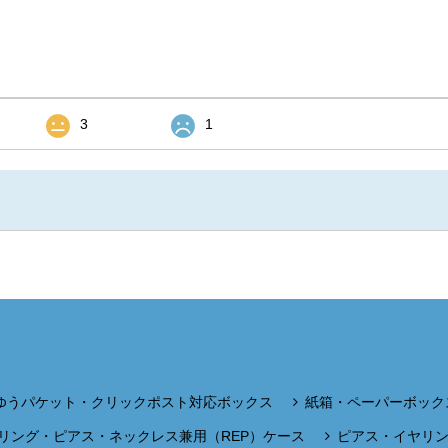
3
1
ゆうパケット・クリックポスト対応ボックス
紙箱・ペーパーボック
リング・ピアス・ネックレス兼用（REP）ケース
ピアス・イヤリ