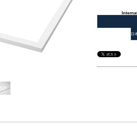
Interna
日