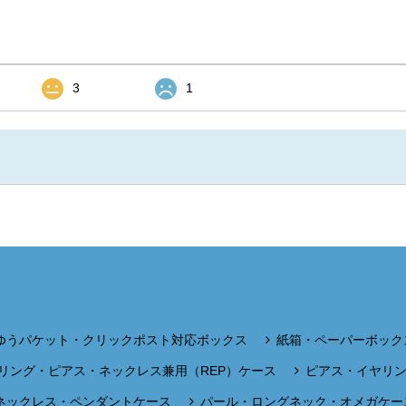
3
1
ゆうパケット・クリックポスト対応ボックス
紙箱・ペーパーボック
リング・ピアス・ネックレス兼用（REP）ケース
ピアス・イヤリ
ネックレス・ペンダントケース
パール・ロングネック・オメガケー