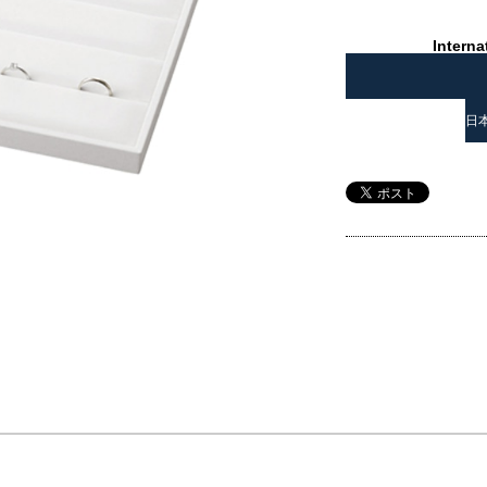
Interna
日