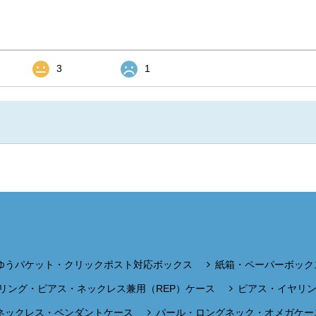
3
1
ゆうパケット・クリックポスト対応ボックス
紙箱・ペーパーボック
リング・ピアス・ネックレス兼用（REP）ケース
ピアス・イヤリ
ネックレス・ペンダントケース
パール・ロングネック・オメガケー