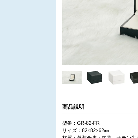
商品説明
型番：GR-82-FR
サイズ：82×82×62㎜
材質：外装合皮・内装：サテン生