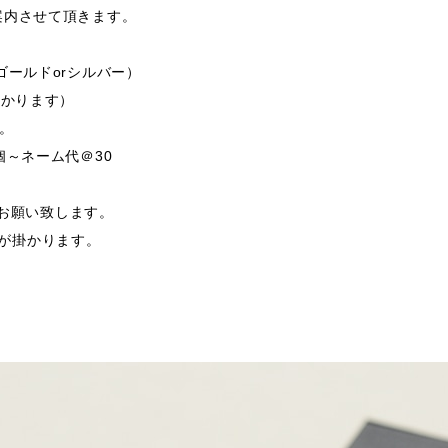
案内させて頂きます。
ゴールドorシルバー）
掛かります）
す。
個～ネーム代＠30
支給お願い致します。
途費用が掛かります。