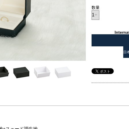
数量
Interna
日
地+スェード調生地