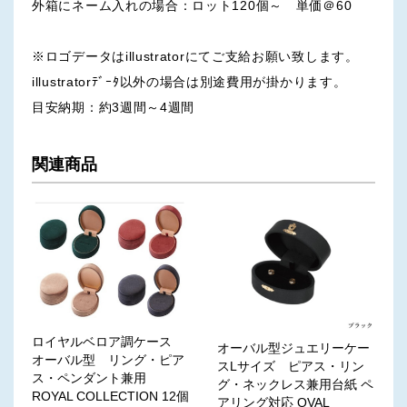
外箱にネーム入れの場合：ロット120個～ 単価＠60
※ロゴデータはillustratorにてご支給お願い致します。
illustratorﾃﾞｰﾀ以外の場合は別途費用が掛かります。
目安納期：約3週間～4週間
関連商品
ロイヤルベロア調ケース
オーバル型ジュエリーケー
オーバル型 リング・ピア
スLサイズ ピアス・リン
ス・ペンダント兼用
グ・ネックレス兼用台紙 ペ
ROYAL COLLECTION 12個
アリング対応 OVAL