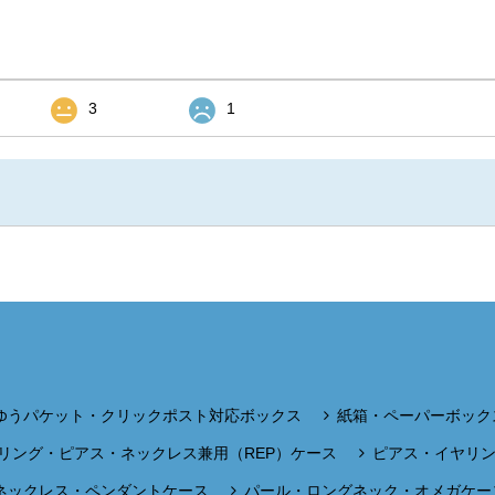
3
1
ゆうパケット・クリックポスト対応ボックス
紙箱・ペーパーボック
リング・ピアス・ネックレス兼用（REP）ケース
ピアス・イヤリ
ネックレス・ペンダントケース
パール・ロングネック・オメガケー