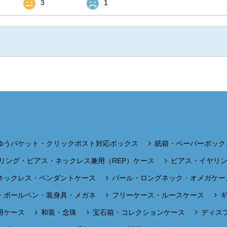
3
1
ゆうパケット・クリックポスト対応ボックス
紙箱・ペーパーボック
リング・ピアス・ネックレス兼用（REP）ケース
ピアス・イヤリ
ネックレス・ペンダントケース
パール・ロングネック・オメガケー
・ボールペン・装身具・メガネ
フリーケース・ルースケース
用ケース
和装・念珠
宝石箱・コレクションケース
ディス