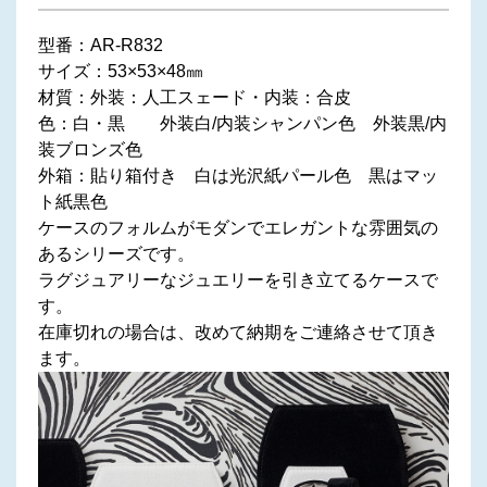
型番：AR-R832
サイズ：53×53×48㎜
材質：外装：人工スェード・内装：合皮
色：白・黒 外装白/内装シャンパン色 外装黒/内
装ブロンズ色
外箱：貼り箱付き 白は光沢紙パール色 黒はマッ
ト紙黒色
ケースのフォルムがモダンでエレガントな雰囲気の
あるシリーズです。
ラグジュアリーなジュエリーを引き立てるケースで
す。
在庫切れの場合は、改めて納期をご連絡させて頂き
ます。