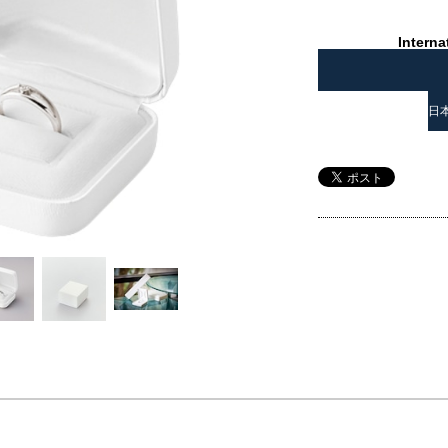
Interna
日