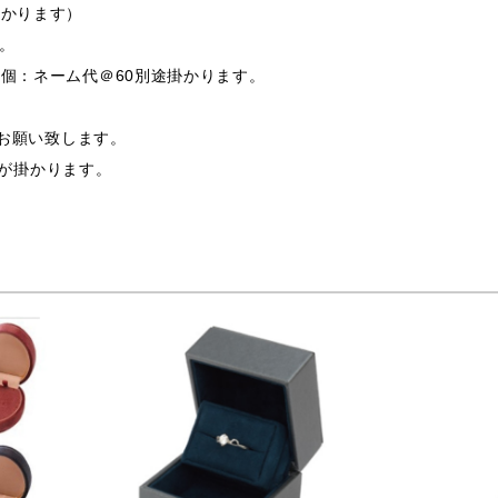
掛かります）
す。
0個：ネーム代＠60別途掛かります。
支給お願い致します。
途費用が掛かります。