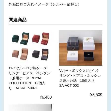
外箱にロゴ入れイメージ（シルバー箔押し）
関連商品
ロイヤルベロア調ケース
VカットボックスLサイズ
リング・ピアス・ペンダン
リング・ピアス・ネックレ
ト兼用ケース ROYAL
ス兼用台紙 10個入り
COLLECTION 12個入
SA-VCT-002
り AO-REP-30-1
¥3,509
¥6,468