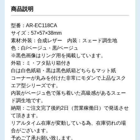
商品説明
型番：AR-EC118CA
サイズ：57×57×38mm
素材:外装：合成レザー 内装：スェード調生地
色：白/ベージュ・黒/ベージュ
※黒色画像はリング用を掲載しています。
外箱：ミ・フタ貼り箱付き
白は白色紙箱・黒は黒色紙箱どちらもマット紙
コーナーが丸みを付けた非常にモダンで上品なスク
エア型シリーズです。
内装がベージュ色で落ち着いた高級感があるスェー
ド調生地です。
納期：ご注文完了後約2日（営業稼働日）で発送させ
て頂きます。
リアルタイム在庫が変動している為、在庫切れの場
合がございます。
予めご了承お願い致します。