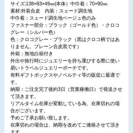
サイズ:138×93×49㎜(本体）中巾着：70×90㎜
素材:外装合皮 内装：スェード調生地
中巾着：スェード調生地ベージュ色のみ
ファスナー部分：ブラック（ゴールド色）・クロコ
グレー（シルバー色）
色：クロコグレー・ブラック（黒はクロコ柄ではあ
りません。プレーン合皮黒です）
外箱：無地白箱付き
外出や旅行時にジュエリーを持ち運びする際に使い
易いトラベルジュエリーポーチです。
有料ギフトボックスやノベルティ等の販促に最適で
す。
納期：ご注文完了後約3日（営業稼働日）で発送させ
て頂きます。
リアルタイム在庫が変動している為、在庫切れの場
合がございます。
予めご了承お願い致します。
在庫切れの場合は、納期を改めてご連絡させて頂き
ます。