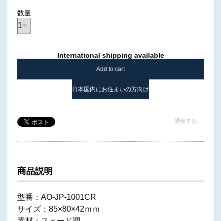
数量
International shipping available
Add to cart
日本国内にお住まいの方向け
通報する
商品説明
型番：AO-JP-1001CR
サイズ：85×80×42ｍｍ
素材：スェード調