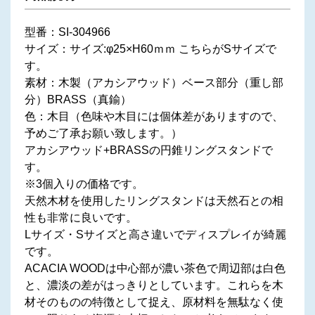
型番：SI-304966
サイズ：サイズ:φ25×H60ｍｍ こちらがSサイズで
す。
素材：木製（アカシアウッド）ベース部分（重し部
分）BRASS（真鍮）
色：木目（色味や木目には個体差がありますので、
予めご了承お願い致します。）
アカシアウッド+BRASSの円錐リングスタンドで
す。
※3個入りの価格です。
天然木材を使用したリングスタンドは天然石との相
性も非常に良いです。
Lサイズ・Sサイズと高さ違いでディスプレイが綺麗
です。
ACACIA WOODは中心部が濃い茶色で周辺部は白色
と、濃淡の差がはっきりとしています。これらを木
材そのものの特徴として捉え、原材料を無駄なく使