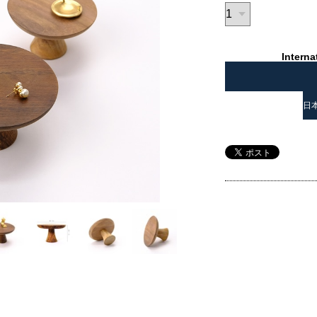
Interna
日