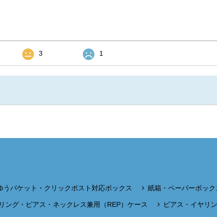
3
1
ゆうパケット・クリックポスト対応ボックス
紙箱・ペーパーボック
リング・ピアス・ネックレス兼用（REP）ケース
ピアス・イヤリ