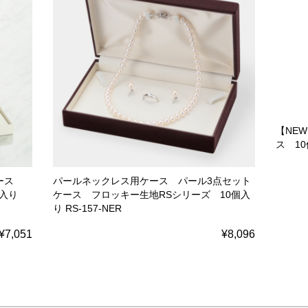
【NE
ス 10
ケース
パールネックレス用ケース パール3点セット
個入り
ケース フロッキー生地RSシリーズ 10個入
り RS-157-NER
¥7,051
¥8,096