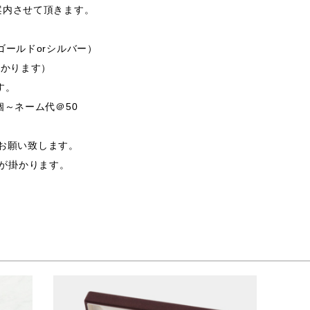
案内させて頂きます。
ゴールドorシルバー）
掛かります）
す。
個～ネーム代＠50
支給お願い致します。
途費用が掛かります。