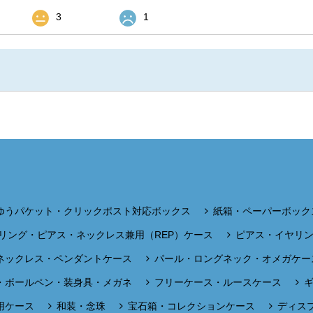
3
1
ゆうパケット・クリックポスト対応ボックス
紙箱・ペーパーボック
リング・ピアス・ネックレス兼用（REP）ケース
ピアス・イヤリ
ネックレス・ペンダントケース
パール・ロングネック・オメガケー
・ボールペン・装身具・メガネ
フリーケース・ルースケース
用ケース
和装・念珠
宝石箱・コレクションケース
ディス