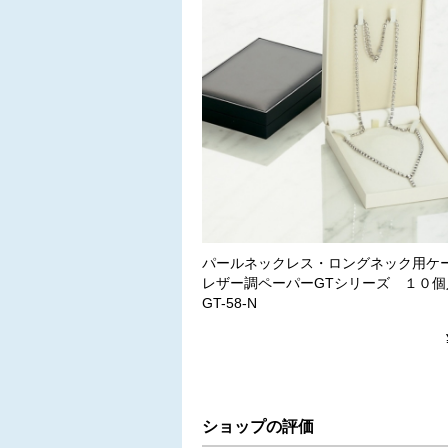
パールネックレス・ロングネック用
レザー調ペーパーGTシリーズ １０
GT-58-N
ショップの評価