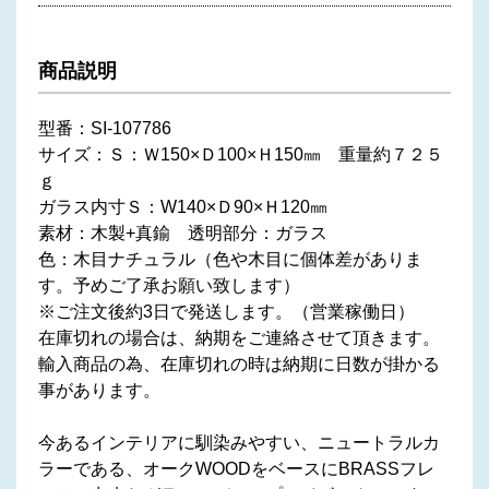
商品説明
型番：SI-107786
サイズ：Ｓ：Ｗ150×Ｄ100×Ｈ150㎜ 重量約７２５
ｇ
ガラス内寸Ｓ：W140×Ｄ90×Ｈ120㎜
素材：木製+真鍮 透明部分：ガラス
色：木目ナチュラル（色や木目に個体差がありま
す。予めご了承お願い致します）
※ご注文後約3日で発送します。（営業稼働日）
在庫切れの場合は、納期をご連絡させて頂きます。
輸入商品の為、在庫切れの時は納期に日数が掛かる
事があります。
今あるインテリアに馴染みやすい、ニュートラルカ
ラーである、オークWOODをベースにBRASSフレ