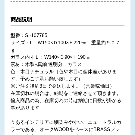
商品説明
型番：SI-107785
サイズ：L：Ｗ150×Ｄ100×Ｈ220㎜ 重量約９０７
ｇ
ガラス内寸Ｌ：W140×Ｄ90×Ｈ190㎜
素材：木製+真鍮 透明分：ガラス
色：木目ナチュラル（色や木目に個体差がありま
す。予めご了承お願い致します）
※ご注文後約3日で発送します。（営業稼働日）
在庫切れの場合は、納期をご連絡させて頂きます。
輸入商品の為、在庫切れの時は納期に日数が掛かる
事があります。
今あるインテリアに馴染みやすい、ニュートラルカ
ラーである、オークWOODをベースにBRASSフレ