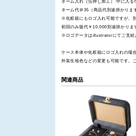
ネーム入れ（箔押し加工）:中に入る
ネーム代＠35（商品代別途掛かりま
※化粧箱にもロゴ入れ可能ですが、
初回のみ版代￥10,000別途掛かりま
※ロゴデータはillustratorにてご
ケース本体や化粧箱にロゴ入れの場合
外装生地色などの変更も可能です。
関連商品