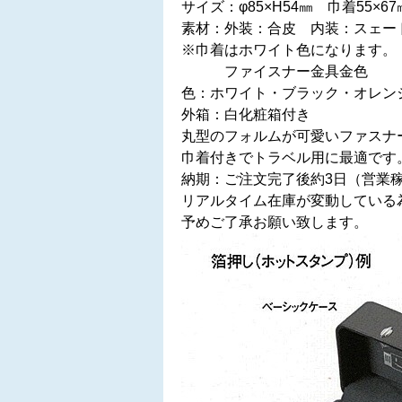
サイズ：φ85×H54㎜ 巾着55×67
素材：外装：合皮 内装：スェー
※巾着はホワイト色になります。
ファイスナー金具金色
色：ホワイト・ブラック・オレン
外箱：白化粧箱付き
丸型のフォルムが可愛いファスナ
巾着付きでトラベル用に最適です
納期：ご注文完了後約3日（営業
リアルタイム在庫が変動している
予めご了承お願い致します。