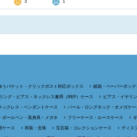
3
1
ゆうパケット・クリックポスト対応ボックス
紙箱・ペーパーボック
リング・ピアス・ネックレス兼用（REP）ケース
ピアス・イヤリ
ネックレス・ペンダントケース
パール・ロングネック・オメガケー
・ボールペン・装身具・メガネ
フリーケース・ルースケース
用ケース
和装・念珠
宝石箱・コレクションケース
ディス