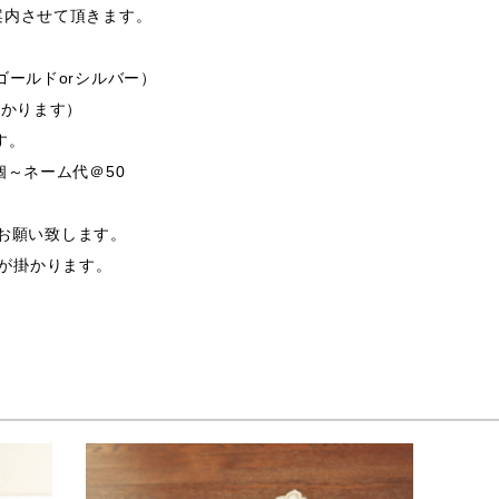
案内させて頂きます。
ゴールドorシルバー）
掛かります）
す。
個～ネーム代＠50
支給お願い致します。
途費用が掛かります。