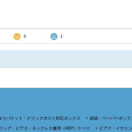
3
1
ゆうパケット・クリックポスト対応ボックス
紙箱・ペーパーボック
リング・ピアス・ネックレス兼用（REP）ケース
ピアス・イヤリ