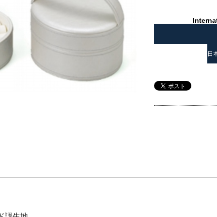
Interna
日
ド調生地