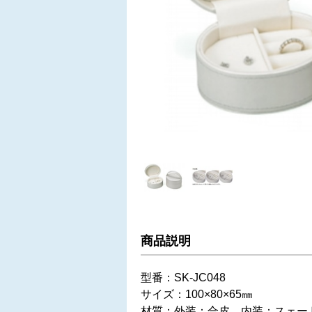
商品説明
型番：SK-JC048
サイズ：100×80×65㎜
材質：外装：合皮 内装：スェー