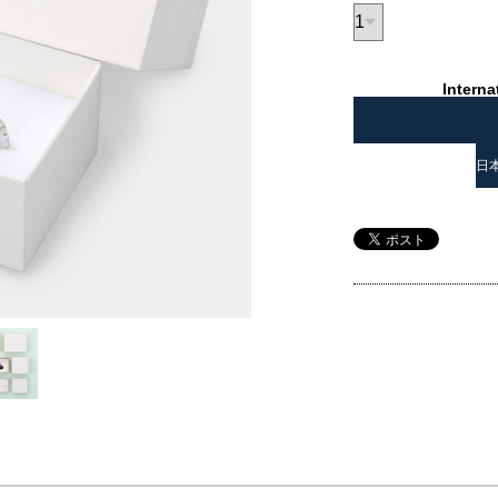
Interna
日