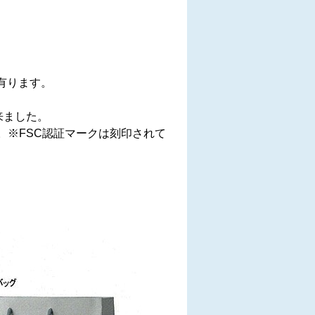
有ります。
来ました。
。※FSC認証マークは刻印されて