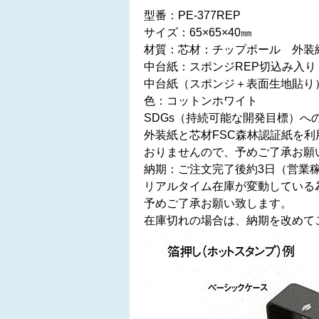
型番：PE-377REP
サイズ：65×65×40㎜
材質：芯材：チップボール 外装
中台紙：スポンジREP切込み入り
中台紙（スポンジ＋表面生地貼り
色：コットンホワイト
SDGs（持続可能な開発目標）
外装紙と芯材FSC森林認証紙を
おりませんので、予めご了承お願
納期：ご注文完了後約3日（営業
リアルタイム在庫が変動している
予めご了承お願い致します。
在庫切れの場合は、納期を改めて