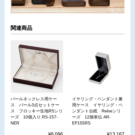
関連商品
パールネックレス用ケー
イヤリング・ペンダント兼
ス パール3点セットケー
用ケース イヤリング・ペ
ス フロッキー生地RSシリ
ンダント台紙 Relseシリ
ーズ 10個入り RS-157-
ーズ 12個単位 AR-
NER
EP155RS
¥8,096
¥13,167