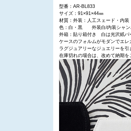
型番：AR-BL833
サイズ：91×91×44㎜
材質：外装：人工スェード・内装
色：白・黒 外装白/内装シャン
外箱：貼り箱付き 白は光沢紙パ
ケースのフォルムがモダンでエレ
ラグジュアリーなジュエリーを引
在庫切れの場合は、改めて納期を