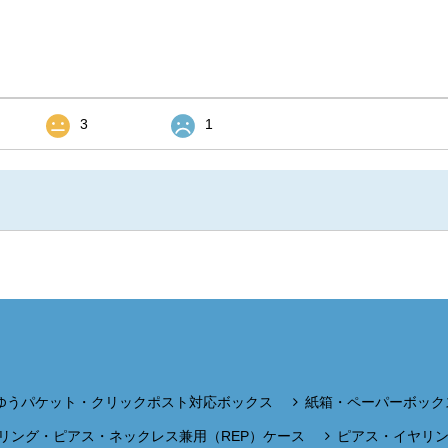
3
1
ゆうパケット・クリックポスト対応ボックス
紙箱・ペーパーボック
リング・ピアス・ネックレス兼用（REP）ケース
ピアス・イヤリ