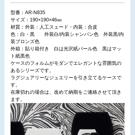
型番：AR-N835
サイズ：190×190×46㎜
材質：外装：人工スェード・内装：合皮
色：白・黒 外装白/内装シャンパン色 外装黒/内
装ブロンズ色
外箱：貼り箱付き 白は光沢紙パール色 黒はマッ
ト紙黒色
ケースのフォルムがモダンでエレガントな雰囲気の
あるシリーズです。
ラグジュアリーなジュエリーを引き立てるケースで
す。
在庫切れの場合は、改めて納期をご連絡させて頂き
ます。