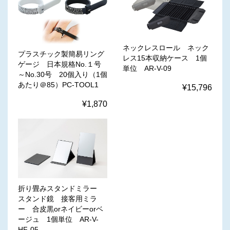
ネックレスロール ネック
プラスチック製簡易リング
レス15本収納ケース 1個
ゲージ 日本規格No.１号
単位 AR-V-09
～No.30号 20個入り（1個
あたり＠85）PC-TOOL1
¥15,796
¥1,870
折り畳みスタンドミラー
スタンド鏡 接客用ミラ
ー 合皮黒orネイビーorベ
ージュ 1個単位 AR-V-
HF-05