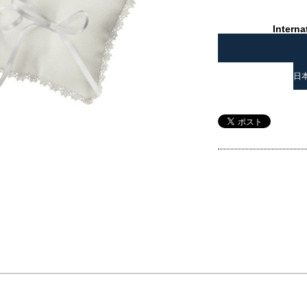
Interna
日