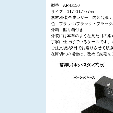
型番：AR-B130
サイズ：117×117×77㎜
素材:外装合成レザー 内装台紙
色：ブラック/ブラック・ブラック
外箱：貼り箱付き
外装には本革のような見た目の柔
丁寧に仕上げているケースです。
ご注文後約3日でお送りさせて頂
在庫切れの場合は、改めて納期を