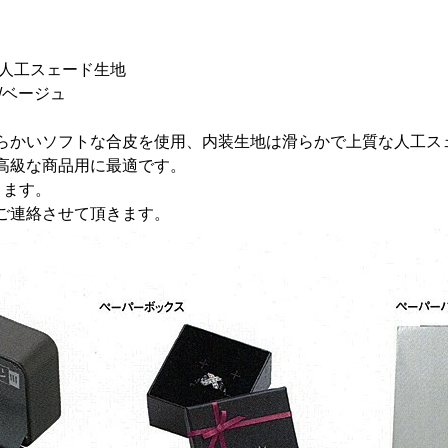
：人工スェード生地
/ベージュ
らかいソフトな合皮を使用、内装生地は滑らかで上質な人工ス
高級な商品用に最適です。
きます。
ご連絡させて頂きます。