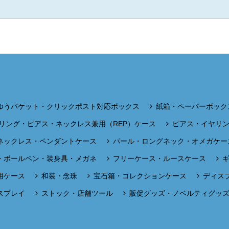
ゆうパケット・クリックポスト対応ボックス
紙箱・ペーパーボック
リング・ピアス・ネックレス兼用（REP）ケース
ピアス・イヤリ
ネックレス・ペンダントケース
パール・ロングネック・オメガケー
・ボールペン・装身具・メガネ
フリーケース・ルースケース
用ケース
和装・念珠
宝石箱・コレクションケース
ディス
スプレイ
ストック・店舗ツール
販促グッズ・ノベルティグッ