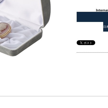
Interna
日