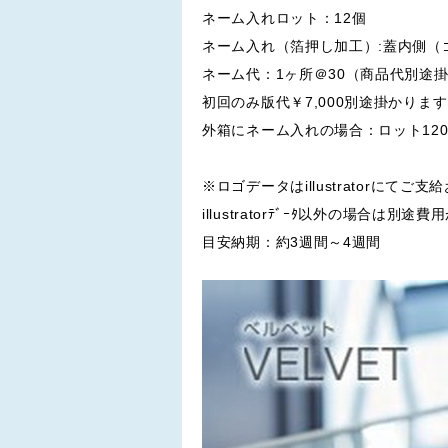
ネーム入れロット：12個
ネーム入れ（箔押し加工）:蓋内側（
ネーム代：1ヶ所＠30（商品代別途
初回のみ版代￥7,000別途掛かりま
外箱にネーム入れの場合：ロット12
※ロゴデータはillustratorにてご
illustratorﾃﾞｰﾀ以外の場合は別
目安納期：約3週間～4週間