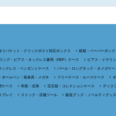
ゆうパケット・クリックポスト対応ボックス
紙箱・ペーパーボック
リング・ピアス・ネックレス兼用（REP）ケース
ピアス・イヤリ
ネックレス・ペンダントケース
パール・ロングネック・オメガケー
・ボールペン・装身具・メガネ
フリーケース・ルースケース
用ケース
和装・念珠
宝石箱・コレクションケース
ディス
スプレイ
ストック・店舗ツール
販促グッズ・ノベルティグッ