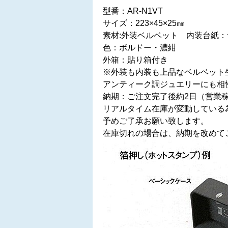
型番：AR-N1VT
サイズ：223×45×25㎜
素材:外装ベルベット 内装台紙：
色：ボルドー・濃紺
外箱：貼り箱付き
※外装も内装も上品なベルベット
アンティーク調ジュエリーにも相
納期：ご注文完了後約2日（営業
リアルタイム在庫が変動している
予めご了承お願い致します。
在庫切れの場合は、納期を改めて