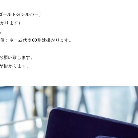
ゴールドorシルバー）
掛かります）
す。
0個：ネーム代＠60別途掛かります。
支給お願い致します。
途費用が掛かります。