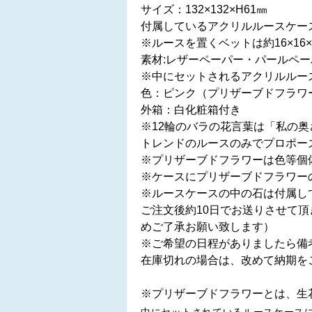
サイズ：132×132×H61㎜
付属しているアクリルルースケース約
※ルースを置くベットは約16×1
素材:レザーペーパー・パールペ
※中にセットされるアクリルルー
色：ピンク（プリザーブドフラワ
外箱：白化粧箱付き
※12輪のバラの花言葉は「私の
トレンドのルースのみでプロポー
※プリザーブドフラワーは色等個
※ケースにプリザーブドフラワー
※ルースケースの中の石は付属し
ご注文後約10日でお送りさせて
めご了承お願い致します）
※ご希望の日程がありましたら備
在庫切れの場合は、改めて納期を
※プリザーブドフラワーとは、生