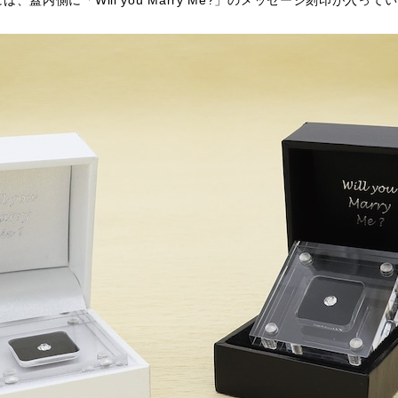
蓋内側に「Will you Marry Me?」のメッセージ刻印が入って