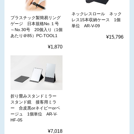
ネックレスロール ネック
プラスチック製簡易リング
レス15本収納ケース 1個
ゲージ 日本規格No.１号
単位 AR-V-09
～No.30号 20個入り（1個
あたり＠85）PC-TOOL1
¥15,796
¥1,870
折り畳みスタンドミラー
スタンド鏡 接客用ミラ
ー 合皮黒orネイビーorベ
ージュ 1個単位 AR-V-
HF-05
¥7,018